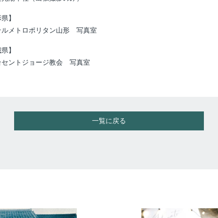
形県】
テルメトロポリタン山形 写真室
城県】
台セントジョージ教会 写真室
一覧に戻る