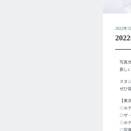
2022
20
写真
新し
スタ
ぜひ
【東
◇ホ
◇ザ
◇ホ
◇写