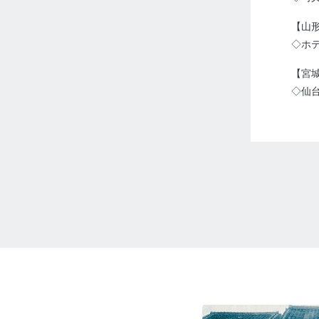
【山
◇ホ
【宮
◇仙