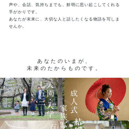
声や、会話、気持ちまでも、鮮明に思い起こしてくれる
手がかりです。
あなたが未来に、大切な人と話したくなる物語を写しま
せんか。
あ
な
た
の
い
ま
が
、
未
来
の
た
か
ら
も
の
で
す
。